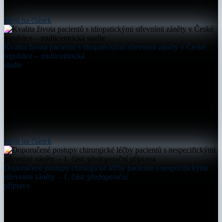
přejít na článek
Kvalita života pacientů s idiopatickými střevními záněty v České
republice – multicentrická
studie
přejít na článek
Doporučené postupy chirurgické léčby pacientů s nespecifickými
střevními záněty – 1. část: předoperační
příprava