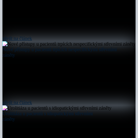
přejít na článek
Nové přístupy u pacientů trpících nespecifickými střevními
záněty
přejít na článek
Urolitiáza u pacientů s idiopatickými střevními
záněty