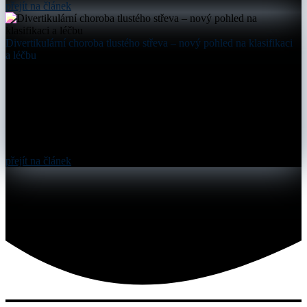
přejít na článek
Divertikulární choroba tlustého střeva – nový pohled na klasifikaci
a léčbu
přejít na článek