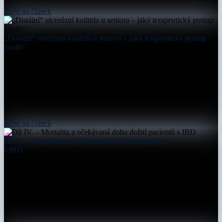
přejít na článek
„Distální“ ulcerózní kolitida u seniora – jaký terapeutický postup
zvolit?
přejít na článek
Díl IV. – Mortalita a očekávaná doba dožití pacientů
s IBD