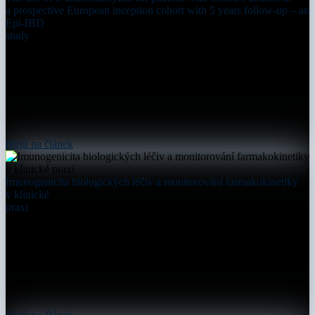
a prospective European inception cohort with 5 years follow-up – an
Epi-IBD
study
přejít na článek
Imunogenicita biologických léčiv a monitorování farmakokinetiky
v klinické
praxi