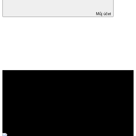
Můj účet
Doporučené postupy
chirurgické léčby pacientů
s idiopatickými střevními
záněty – 2. část: Crohnova
nemoc