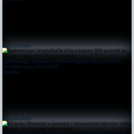
přejít na článek
Epidemiologie, hospitalizační léčba a migrace IBD pacientů za
specializovanou péčí v České
republice
přejít na článek