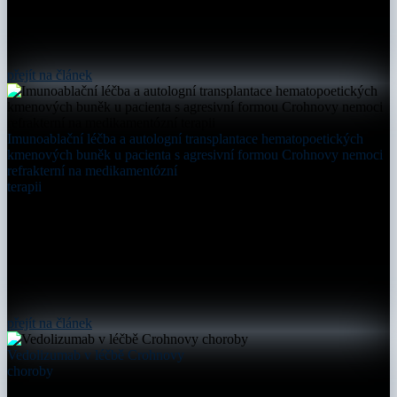
přejít na článek
Imunoablační léčba a autologní transplantace hematopoetických
kmenových buněk u pacienta s agresivní formou Crohnovy nemoci
refrakterní na medikamentózní
terapii
přejít na článek
Vedolizumab v léčbě Crohnovy
choroby