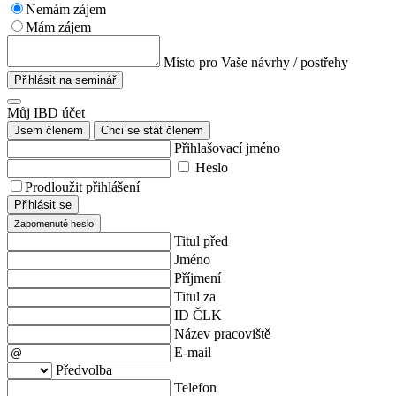
Nemám zájem
Mám zájem
Místo pro Vaše návrhy / postřehy
Přihlásit na seminář
Můj IBD účet
Jsem členem
Chci se stát členem
Přihlašovací jméno
Heslo
Prodloužit přihlášení
Přihlásit se
Zapomenuté heslo
Titul před
Jméno
Příjmení
Titul za
ID ČLK
Název pracoviště
E-mail
Předvolba
Telefon