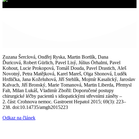
Zuzana Šerclová, Ondřej Ryska, Martin Bortlík, Dana
Ďuricová, Robert Gürlich, Pavel Lisý, Július Örhalmi, Pavel
Kohout, Lucie Prokopová, Tomáš Douda, Pavel Drastich, Aleš
Novotný, Petra Matějková, Karel Mareš, Olga Shonová, Luděk
Hrdlička, Jana Koželuhová, Jiří Stehlík, Mojmír Kasalický, Jaroslav
Kalvach, Jiří Bronský, Marie Tomanová, Martin Liberda, Přemysl
Falt, Milan Lukáš, Vladimír Zbořil: Doporučené postupy
chirurgické léčby pacientů s idiopatickými střevními záněty –
2. část: Crohnova nemoc. Gastroent Hepatol 2015; 69(3): 223–
238. doi:10.14735/amgh2015223
Odkaz na článek