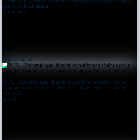
Výsledky těhotenství u pacientek s idiopatickými střevními záněty
léčených biosimilárním
infliximabem
přejít na článek
Díl II. – Epidemiologie idiopatických střevních zánětů v české
populaci: dostupné datové zdroje, prevalence léčených pacientů
a celková
mortalita