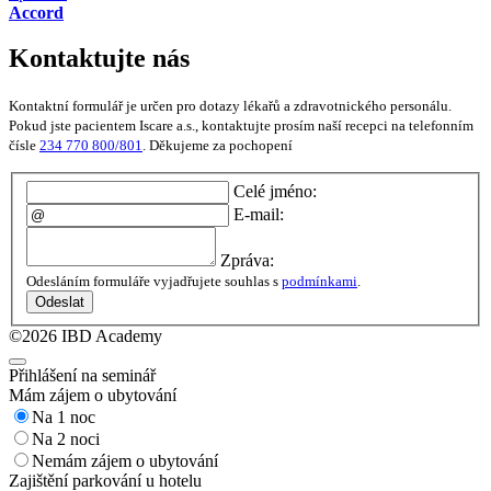
Accord
Kontaktujte nás
Kontaktní formulář je určen pro dotazy lékařů a zdravotnického personálu.
Pokud jste pacientem Iscare a.s., kontaktujte prosím naší recepci na telefonním
čísle
234 770 800/801
. Děkujeme za pochopení
Celé jméno:
E-mail:
Zpráva:
Odesláním formuláře vyjadřujete souhlas s
podmínkami
.
Odeslat
©2026 IBD Academy
Přihlášení na seminář
Mám zájem o ubytování
Na 1 noc
Na 2 noci
Nemám zájem o ubytování
Zajištění parkování u hotelu