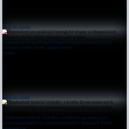
přejít na článek
Doporučení pro podávání biologické terapie u idiopatických
střevních zánětů: čtvrté, aktualizované
vydání
přejít na článek
Dlouhodobé funkční výsledky a kvalita života nemocných
s ulcerózní kolitidou po proktokolektomii s ileopouch-anální
anastomózou