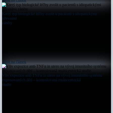
přejít na článek
Který typ biologické léčby zvolit u pacientů s idiopatickými
střevními
záněty
přejít na článek
Vliv expozice anti-TNFα in utero na vývoj imunitního systému
exponovaných dětí – kontrolovaná multicentrická
studie