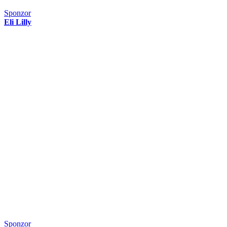
Sponzor
Eli Lilly
Sponzor