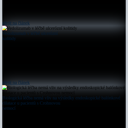
přejít na článek
Vedolizumab v léčbě ulcerózní
kolitidy
přejít na článek
Biologická léčba nemá vliv na výsledky endoskopické balónkové
dilatace u pacientů s Crohnovou
nemocí