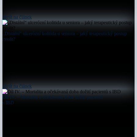
přejít na článek
„Distální“ ulcerózní kolitida u seniora – jaký terapeutický postup
zvolit?
přejít na článek
Díl IV. – Mortalita a očekávaná doba dožití pacientů
s IBD