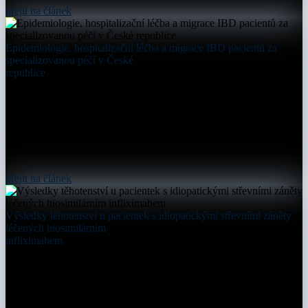
přejít na článek
Epidemiologie, hospitalizační léčba a migrace IBD pacientů za
specializovanou péčí v České
republice
přejít na článek
Výsledky těhotenství u pacientek s idiopatickými střevními záněty
léčených biosimilárním
infliximabem