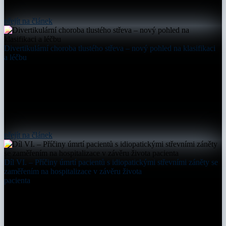
přejít na článek
Divertikulární choroba tlustého střeva – nový pohled na klasifikaci
a léčbu
přejít na článek
Díl VI. – Příčiny úmrtí pacientů s idiopatickými střevními záněty se
zaměřením na hospitalizace v závěru života
pacienta