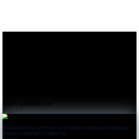
Další publikace
Biologická léčba nemá vliv na výsledky endoskopické balónkové
dilatace u pacientů s Crohnovou
nemocí