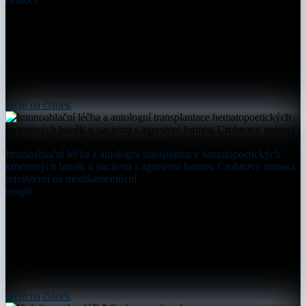
přejít na článek
Imunoablační léčba a autologní transplantace hematopoetických
kmenových buněk u pacienta s agresivní formou Crohnovy nemoci
refrakterní na medikamentózní
terapii
přejít na článek