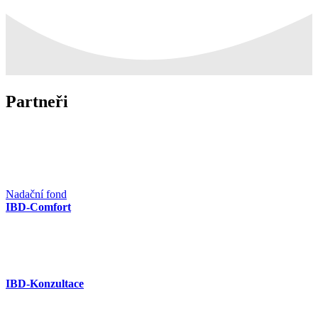
Partneři
Nadační fond
IBD-Comfort
IBD-Konzultace