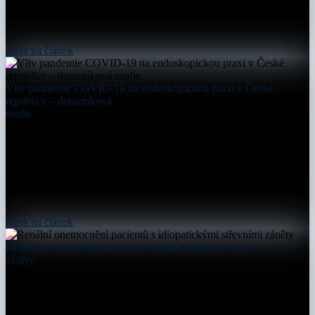
přejít na článek
Vliv pandemie COVID-19 na endoskopickou praxi v České
republice – dotazníková
studie
přejít na článek
Renální onemocnění pacientů s idiopatickými střevními
záněty