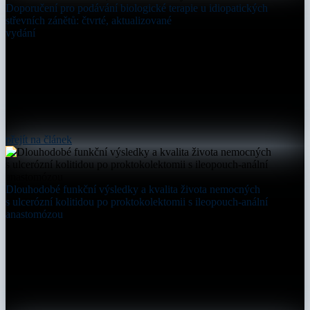
Doporučení pro podávání biologické terapie u idiopatických
střevních zánětů: čtvrté, aktualizované
vydání
přejít na článek
Dlouhodobé funkční výsledky a kvalita života nemocných
s ulcerózní kolitidou po proktokolektomii s ileopouch-anální
anastomózou