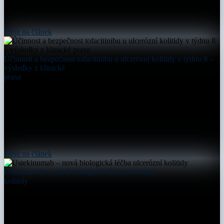
přejít na článek
Účinnost a bezpečnost tofacitinibu u ulcerózní kolitidy v týdnu 8 –
výsledky z klinické
praxe
přejít na článek
Ustekinumab – nová biologická léčba ulcerózní
kolitidy