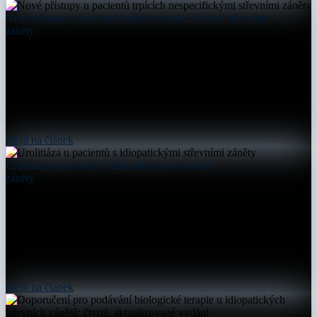
Nové přístupy u pacientů trpících nespecifickými střevními
záněty
přejít na článek
Urolitiáza u pacientů s idiopatickými střevními
záněty
přejít na článek