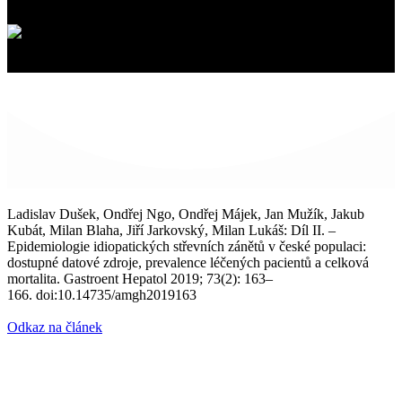
Ladislav Dušek, Ondřej Ngo, Ondřej Májek, Jan Mužík, Jakub
Kubát, Milan Blaha, Jiří Jarkovský, Milan Lukáš: Díl II. –
Epidemiologie idiopatických střevních zánětů v české populaci:
dostupné datové zdroje, prevalence léčených pacientů a celková
mortalita. Gastroent Hepatol 2019; 73(2): 163–
166. doi:10.14735/amgh2019163
Odkaz na článek