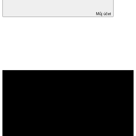
Můj účet
Díl II. – Epidemiologie
idiopatických střevních zánětů
v české populaci: dostupné
datové zdroje, prevalence
léčených pacientů a celková
mortalita