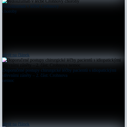
Vedolizumab v léčbě Crohnovy
choroby
přejít na článek
Doporučené postupy chirurgické léčby pacientů s idiopatickými
střevními záněty – 2. část: Crohnova
nemoc
přejít na článek