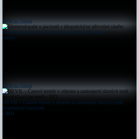
přejít na článek
Glomerulopatie u pacientů s idiopatickými střevními
záněty
přejít na článek
Díl VII. – Časové trendy v objemu a zastoupení různých typů
hospitalizací pacientů
s IBD