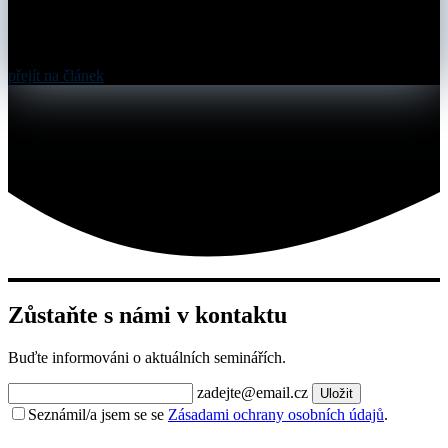
přejít na článek
Zůstaňte s námi v kontaktu
Buďte informováni o aktuálních seminářích.
zadejte@email.cz
Uložit
Seznámil/a jsem se se
Zásadami ochrany osobních údajů
.