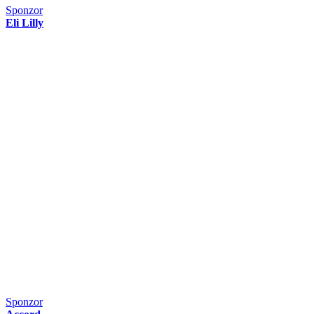
Sponzor
Eli Lilly
Sponzor