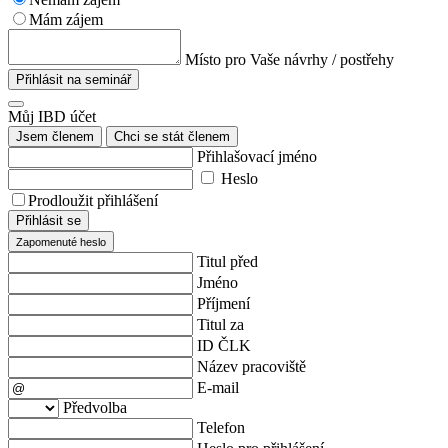
Mám zájem
Místo pro Vaše návrhy / postřehy
Přihlásit na seminář
Můj IBD účet
Jsem členem
Chci se stát členem
Přihlašovací jméno
Heslo
Prodloužit přihlášení
Přihlásit se
Zapomenuté heslo
Titul před
Jméno
Příjmení
Titul za
ID ČLK
Název pracoviště
E-mail
Předvolba
Telefon