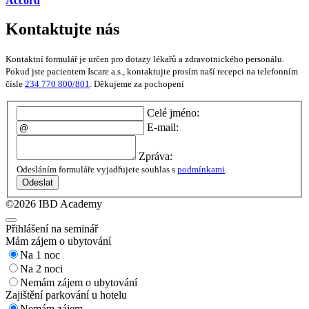
Accord
Kontaktujte nás
Kontaktní formulář je určen pro dotazy lékařů a zdravotnického personálu.
Pokud jste pacientem Iscare a.s., kontaktujte prosím naší recepci na telefonním
čísle
234 770 800/801
. Děkujeme za pochopení
Celé jméno:
E-mail:
Zpráva:
Odesláním formuláře vyjadřujete souhlas s
podmínkami
.
Odeslat
©2026 IBD Academy
Přihlášení na seminář
Mám zájem o ubytování
Na 1 noc
Na 2 noci
Nemám zájem o ubytování
Zajištění parkování u hotelu
Nemám zájem