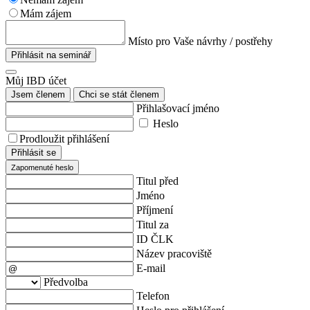
Mám zájem
Místo pro Vaše návrhy / postřehy
Přihlásit na seminář
Můj IBD účet
Jsem členem
Chci se stát členem
Přihlašovací jméno
Heslo
Prodloužit přihlášení
Přihlásit se
Zapomenuté heslo
Titul před
Jméno
Příjmení
Titul za
ID ČLK
Název pracoviště
E-mail
Předvolba
Telefon