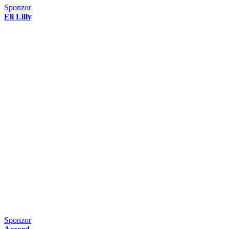
Sponzor
Eli Lilly
Sponzor