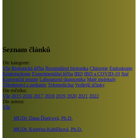
Seznam článků
Dle kategorie:
Vše
Biologická léčba
Biosimilární biologika
Chirurgie
Endoskopie
Epidemiologie
Experimentální léčba
IBD
IBD a COVID-19
Jiné
Konvenční terapie
Laboratorní diagnostika
Malé molekuly
Těhotenství a pediatrie
Telemedicína
Vedlejší účinky
Dle ročníku:
Vše
2015
2016
2017
2018
2019
2020
2021
2022
Dle autora:
Vše
MUDr. Dana Ďuricová, Ph.D.
MUDr. Kristýna Kubíčková, Ph.D.