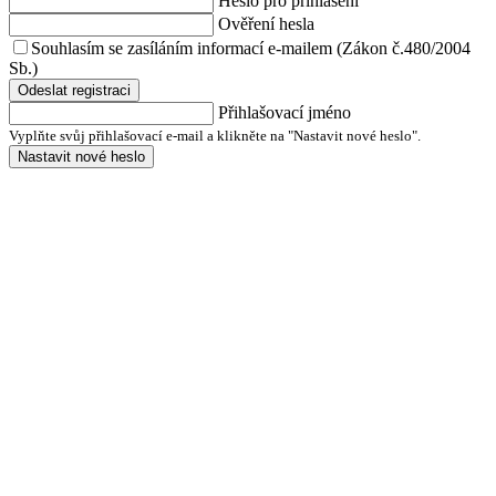
Heslo pro přihlášení
Ověření hesla
Souhlasím se zasíláním informací e-mailem (Zákon č.480/2004
Sb.)
Odeslat registraci
Přihlašovací jméno
Vyplňte svůj přihlašovací e-mail a klikněte na "Nastavit nové heslo".
Nastavit nové heslo