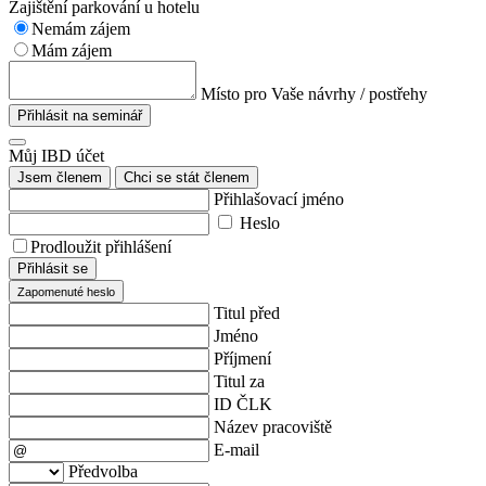
Zajištění parkování u hotelu
Nemám zájem
Mám zájem
Místo pro Vaše návrhy / postřehy
Přihlásit na seminář
Můj IBD účet
Jsem členem
Chci se stát členem
Přihlašovací jméno
Heslo
Prodloužit přihlášení
Přihlásit se
Zapomenuté heslo
Titul před
Jméno
Příjmení
Titul za
ID ČLK
Název pracoviště
E-mail
Předvolba