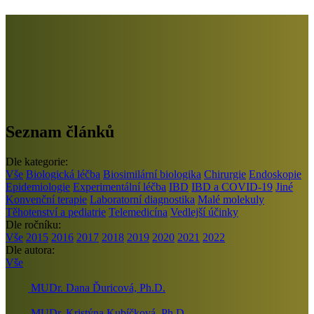
Seznam článků
Dle kategorie:
Vše
Biologická léčba
Biosimilární biologika
Chirurgie
Endoskopie
Epidemiologie
Experimentální léčba
IBD
IBD a COVID-19
Jiné
Konvenční terapie
Laboratorní diagnostika
Malé molekuly
Těhotenství a pediatrie
Telemedicína
Vedlejší účinky
Dle ročníku:
Vše
2015
2016
2017
2018
2019
2020
2021
2022
Dle autora:
Vše
MUDr. Dana Ďuricová, Ph.D.
MUDr. Kristýna Kubíčková, Ph.D.