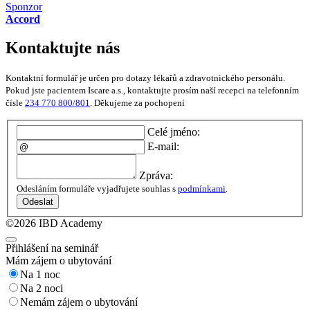
Sponzor
Accord
Kontaktujte nás
Kontaktní formulář je určen pro dotazy lékařů a zdravotnického personálu.
Pokud jste pacientem Iscare a.s., kontaktujte prosím naší recepci na telefonním
čísle
234 770 800/801
. Děkujeme za pochopení
Celé jméno:
E-mail:
Zpráva:
Odesláním formuláře vyjadřujete souhlas s
podmínkami
.
Odeslat
©2026 IBD Academy
Přihlášení na seminář
Mám zájem o ubytování
Na 1 noc
Na 2 noci
Nemám zájem o ubytování