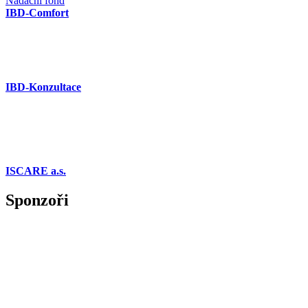
Nadační fond
IBD-Comfort
IBD-Konzultace
ISCARE a.s.
Sponzoři