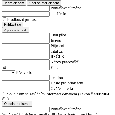
Jsem členem
Chci se stát členem
Přihlašovací jméno
Heslo
Prodloužit přihlášení
Přihlásit se
Zapomenuté heslo
Titul před
Jméno
Příjmení
Titul za
ID ČLK
Název pracoviště
E-mail
Předvolba
Telefon
Heslo pro přihlášení
Ověření hesla
Souhlasím se zasíláním informací e-mailem (Zákon č.480/2004
Sb.)
Odeslat registraci
Přihlašovací jméno
Vyplňte svůj přihlašovací e-mail a klikněte na "Nastavit nové heslo".