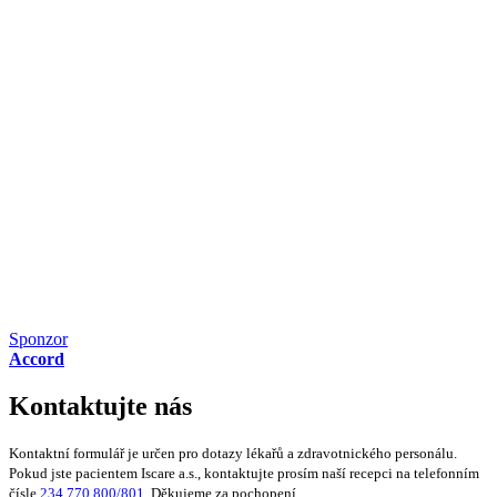
Sponzor
Accord
Kontaktujte nás
Kontaktní formulář je určen pro dotazy lékařů a zdravotnického personálu.
Pokud jste pacientem Iscare a.s., kontaktujte prosím naší recepci na telefonním
čísle
234 770 800/801
. Děkujeme za pochopení