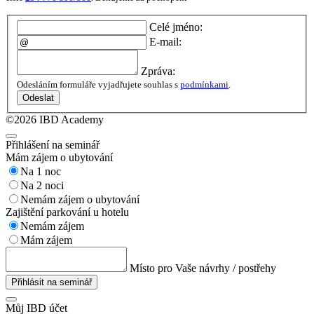
Celé jméno:
E-mail:
Zpráva:
Odesláním formuláře vyjadřujete souhlas s
podmínkami
.
Odeslat
©2026 IBD Academy
Přihlášení na seminář
Mám zájem o ubytování
Na 1 noc
Na 2 noci
Nemám zájem o ubytování
Zajištění parkování u hotelu
Nemám zájem
Mám zájem
Místo pro Vaše návrhy / postřehy
Přihlásit na seminář
Můj IBD účet