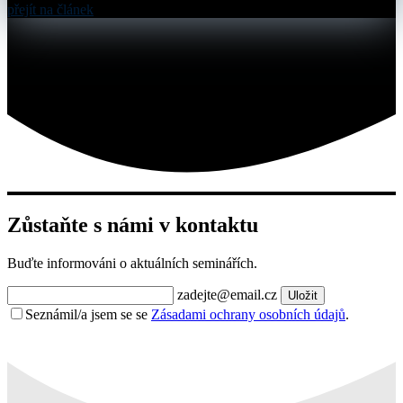
přejít na článek
Zůstaňte s námi v kontaktu
Buďte informováni o aktuálních seminářích.
zadejte@email.cz
Uložit
Seznámil/a jsem se se
Zásadami ochrany osobních údajů
.