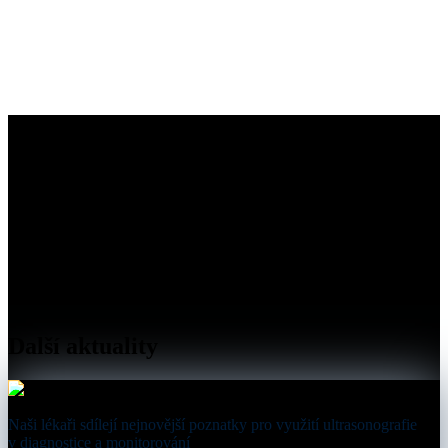
Další aktuality
Naši lékaři sdílejí nejnovější poznatky pro využití ultrasonografie
v diagnostice a monitorování