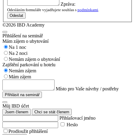
Zpráva:
Odesláním formuláře vyjadřujete souhlas s
podmínkami
.
Odeslat
©2026 IBD Academy
Přihlášení na seminář
Mám zájem o ubytování
Na 1 noc
Na 2 noci
Nemám zájem o ubytování
Zajištění parkování u hotelu
Nemám zájem
Mám zájem
Místo pro Vaše návrhy / postřehy
Přihlásit na seminář
Můj IBD účet
Jsem členem
Chci se stát členem
Přihlašovací jméno
Heslo
Prodloužit přihlášení