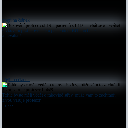
přejít na článek
Očkování proti covid-19 u pacientů s IBD – nebát se
a neváhat!
přejít na článek
Tohle byste měli vědět o rakovině střev, může vám to zachránit
život, varuje profesor
Lukáš