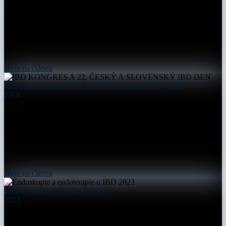
přejít na článek
IBD KONGRES A 22. ČESKÝ A SLOVENSKÝ IBD
DEN
přejít na článek
Endoskopie a endoterapie u IBD
2023