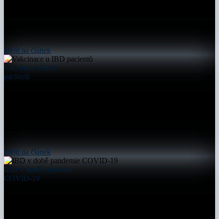
přejít na článek
Vakcinace u IBD
pacientů
přejít na článek
IBD v době pandemie
COVID-19