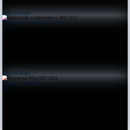
přejít na článek
Endoskopie a endoterapie u IBD
2022
přejít na článek
Biologická léčba IBD
2022