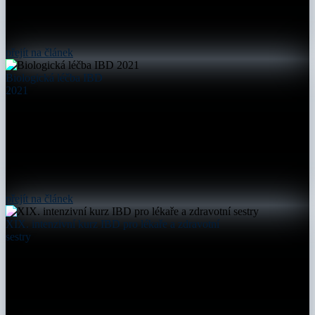
přejít na článek
Biologická léčba IBD
2021
přejít na článek
XIX. intenzivní kurz IBD pro lékaře a zdravotní
sestry