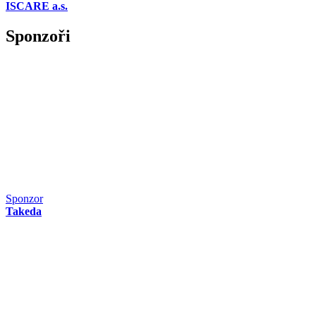
ISCARE a.s.
Sponzoři
Sponzor
Takeda