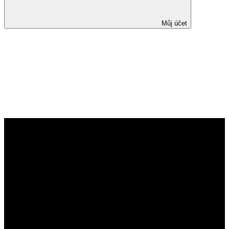
Můj účet
XXIII. Intenzivní kurz IBD
Publikováno 24. září