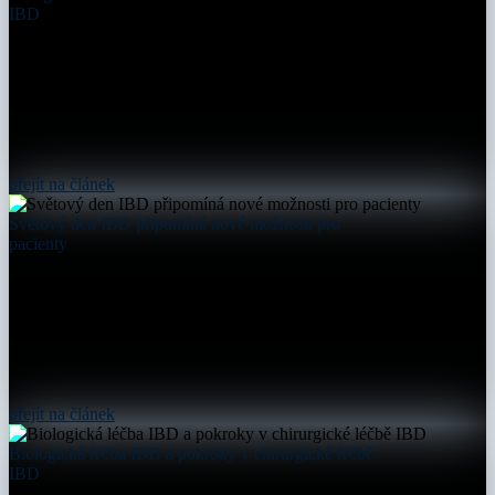
IBD
přejít na článek
Světový den IBD připomíná nové možnosti pro
pacienty
přejít na článek
Biologická léčba IBD a pokroky v chirurgické léčbě
IBD