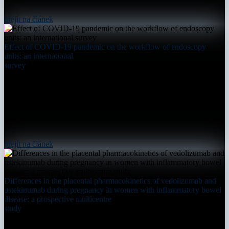
přejít na článek
Effect of COVID-19 pandemic on the workflow of endoscopy
units: an international
survey
přejít na článek
Differences in the placental pharmacokinetics of vedolizumab and
ustekinumab during pregnancy in women with inflammatory bowel
disease: a prospective multicentre
study