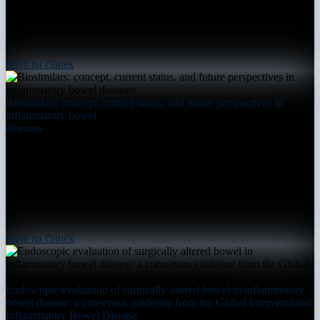
přejít na článek
Biosimilars: concept, current status, and future perspectives in
inflammatory bowel
diseases
přejít na článek
Endoscopic evaluation of surgically altered bowel in inflammatory
bowel disease: a consensus guideline from the Global Interventional
Inflammatory Bowel Disease