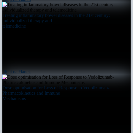
Treating inflammatory bowel diseases in the 21st century:
individualized therapy and
telemedicine
přejít na článek
Dose optimisation for Loss of Response to Vedolizumab-
Pharmacokinetics and Immune
Mechanisms