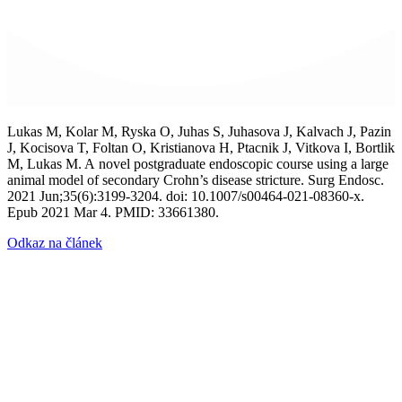
Lukas M, Kolar M, Ryska O, Juhas S, Juhasova J, Kalvach J, Pazin
J, Kocisova T, Foltan O, Kristianova H, Ptacnik J, Vitkova I, Bortlik
M, Lukas M. A novel postgraduate endoscopic course using a large
animal model of secondary Crohn’s disease stricture. Surg Endosc.
2021 Jun;35(6):3199-3204. doi: 10.1007/s00464-021-08360-x.
Epub 2021 Mar 4. PMID: 33661380.
Odkaz na článek