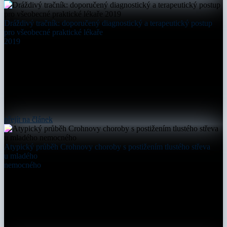
Dráždivý tračník: doporučený diagnostický a terapeutický postup
pro všeobecné praktické lékaře
2019
přejít na článek
Atypický průběh Crohnovy choroby s postižením tlustého střeva
u mladého
nemocného