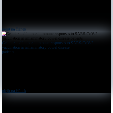
přejít na článek
Cellular and humoral immune responses to SARS-CoV-2
vaccination in inflammatory bowel disease
patients
přejít na článek