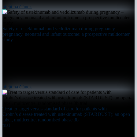
přejít na článek
Safety of ustekinumab and vedolizumab during pregnancy –
pregnancy, neonatal and infant outcome: a prospective multicenter
study
přejít na článek
Treat to target versus standard of care for patients with
Crohn’s disease treated with ustekinumab (STARDUST): an open-
label, multicentre, randomised phase 3b
trial