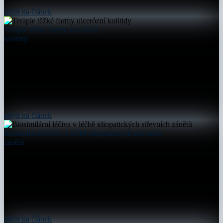
přejít na článek
Terapie těžké formy ulcerózní
kolitidy
přejít na článek
Biosimilární léčiva v léčbě idiopatických střevních
zánětů
přejít na článek