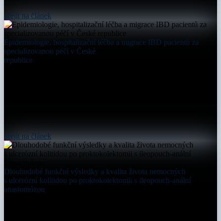
přejít na článek
Epidemiologie, hospitalizační léčba a migrace IBD pacientů za
specializovanou péčí v České
republice
přejít na článek
Dlouhodobé funkční výsledky a kvalita života nemocných
s ulcerózní kolitidou po proktokolektomii s ileopouch-anální
anastomózou