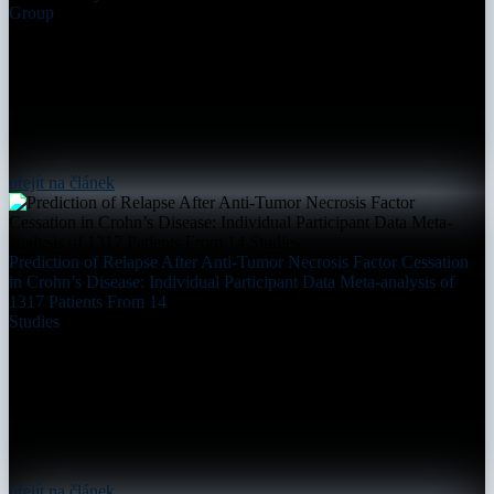
Group
přejít na článek
Prediction of Relapse After Anti-Tumor Necrosis Factor Cessation
in Crohn’s Disease: Individual Participant Data Meta-analysis of
1317 Patients From 14
Studies
přejít na článek