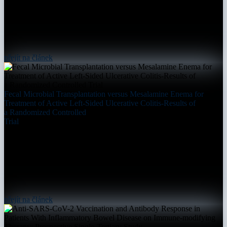
přejít na článek
Fecal Microbial Transplantation versus Mesalamine Enema for
Treatment of Active Left-Sided Ulcerative Colitis-Results of
a Randomized Controlled
Trial
přejít na článek