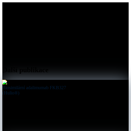
Další publikace
Biosimilární adalimumab FKB327
(Hulio®)