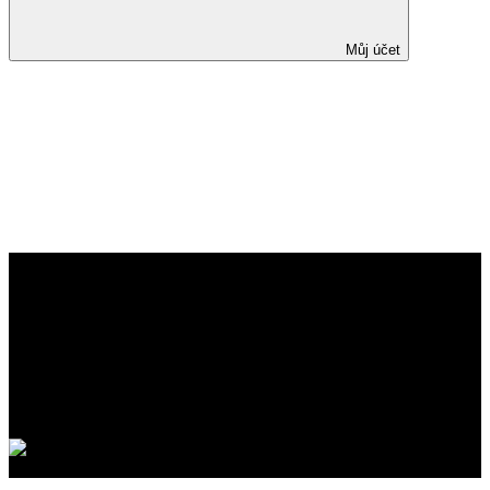
Můj účet
A novel postgraduate
endoscopic course using a large
animal model of secondary
Crohn’s disease stricture