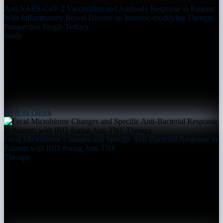
Anti-SARS-CoV-2 Vaccination and Antibody Response in Patients
With Inflammatory Bowel Disease on Immune-modifying Therapy:
Prospective Single-Tertiary
Study
přejít na článek
Fecal Microbiome Changes and Specific Anti-Bacterial Response in
Patients with IBD during Anti-TNF
Therapy