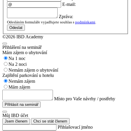
E-mail:
Zpráva:
Odesláním formuláře vyjadřujete souhlas s
podmínkami
.
Odeslat
©2026 IBD Academy
Přihlášení na seminář
Mám zájem o ubytování
Na 1 noc
Na 2 noci
Nemám zájem o ubytování
Zajištění parkování u hotelu
Nemám zájem
Mám zájem
Místo pro Vaše návrhy / postřehy
Přihlásit na seminář
Můj IBD účet
Jsem členem
Chci se stát členem
Přihlašovací jméno