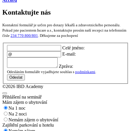
Accord
Kontaktujte nás
Kontaktní formulář je určen pro dotazy lékařů a zdravotnického personálu.
Pokud jste pacientem Iscare a.s., kontaktujte prosím naší recepci na telefonním
čísle
234 770 800/801
. Děkujeme za pochopení
Celé jméno:
E-mail:
Zpráva:
Odesláním formuláře vyjadřujete souhlas s
podmínkami
.
Odeslat
©2026 IBD Academy
Přihlášení na seminář
Mám zájem o ubytování
Na 1 noc
Na 2 noci
Nemám zájem o ubytování
Zajištění parkování u hotelu
Nemám zájem