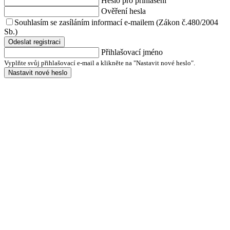
Heslo pro přihlášení
Ověření hesla
Souhlasím se zasíláním informací e-mailem (Zákon č.480/2004
Sb.)
Odeslat registraci
Přihlašovací jméno
Vyplňte svůj přihlašovací e-mail a klikněte na "Nastavit nové heslo".
Nastavit nové heslo