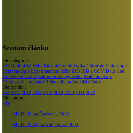
Seznam článků
Dle kategorie:
Vše
Biologická léčba
Biosimilární biologika
Chirurgie
Endoskopie
Epidemiologie
Experimentální léčba
IBD
IBD a COVID-19
Jiné
Konvenční terapie
Laboratorní diagnostika
Malé molekuly
Těhotenství a pediatrie
Telemedicína
Vedlejší účinky
Dle ročníku:
Vše
2015
2016
2017
2018
2019
2020
2021
2022
Dle autora:
Vše
MUDr. Dana Ďuricová, Ph.D.
MUDr. Kristýna Kubíčková, Ph.D.