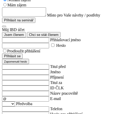
Mám zájem
Místo pro Vaše návrhy / postřehy
Přihlásit na seminář
Můj IBD účet
Jsem členem
Chci se stát členem
Přihlašovací jméno
Heslo
Prodloužit přihlášení
Přihlásit se
Zapomenuté heslo
Titul před
Jméno
Příjmení
Titul za
ID ČLK
Název pracoviště
E-mail
Předvolba
Telefon