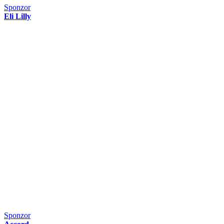
Sponzor
Eli Lilly
Sponzor