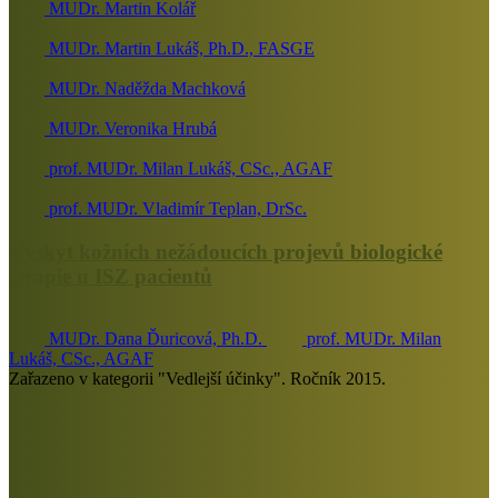
MUDr. Martin Kolář
MUDr. Martin Lukáš, Ph.D., FASGE
MUDr. Naděžda Machková
MUDr. Veronika Hrubá
prof. MUDr. Milan Lukáš, CSc., AGAF
prof. MUDr. Vladimír Teplan, DrSc.
Výskyt kožních nežádoucích projevů biologické
terapie u ISZ pacientů
MUDr. Dana Ďuricová, Ph.D.
prof. MUDr. Milan
Lukáš, CSc., AGAF
Zařazeno v kategorii "Vedlejší účinky". Ročník 2015.