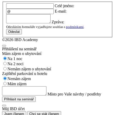
Celé jméno:
E-mail:
Zpráva:
Odesláním formuláře vyjadřujete souhlas s
podmínkami
.
Odeslat
©2026 IBD Academy
Přihlášení na seminář
Mám zájem o ubytování
Na 1 noc
Na 2 noci
Nemám zájem o ubytování
Zajištění parkování u hotelu
Nemám zájem
Mám zájem
Místo pro Vaše návrhy / postřehy
Přihlásit na seminář
Můj IBD účet
Jsem členem
Chci se stát členem