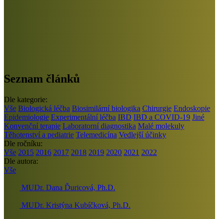
Seznam článků
Dle kategorie:
Vše
Biologická léčba
Biosimilární biologika
Chirurgie
Endoskopie
Epidemiologie
Experimentální léčba
IBD
IBD a COVID-19
Jiné
Konvenční terapie
Laboratorní diagnostika
Malé molekuly
Těhotenství a pediatrie
Telemedicína
Vedlejší účinky
Dle ročníku:
Vše
2015
2016
2017
2018
2019
2020
2021
2022
Dle autora:
Vše
MUDr. Dana Ďuricová, Ph.D.
MUDr. Kristýna Kubíčková, Ph.D.