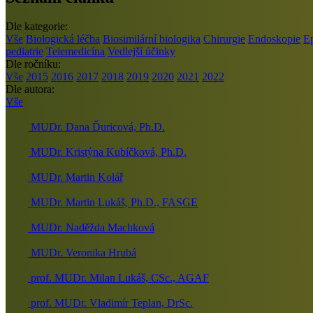
Dle kategorie:
Vše
Biologická léčba
Biosimilární biologika
Chirurgie
Endoskopie
E
pediatrie
Telemedicína
Vedlejší účinky
Dle ročníku:
Vše
2015
2016
2017
2018
2019
2020
2021
2022
Dle autora:
Vše
MUDr. Dana Ďuricová, Ph.D.
MUDr. Kristýna Kubíčková, Ph.D.
MUDr. Martin Kolář
MUDr. Martin Lukáš, Ph.D., FASGE
MUDr. Naděžda Machková
MUDr. Veronika Hrubá
prof. MUDr. Milan Lukáš, CSc., AGAF
prof. MUDr. Vladimír Teplan, DrSc.