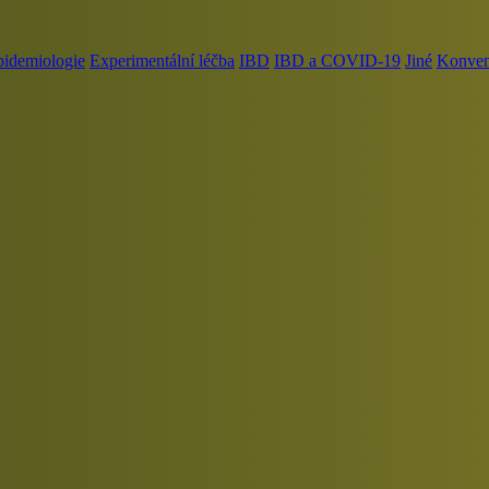
pidemiologie
Experimentální léčba
IBD
IBD a COVID-19
Jiné
Konvenč