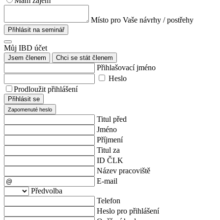
Mám zájem
Místo pro Vaše návrhy / postřehy
Přihlásit na seminář
Můj IBD účet
Jsem členem
Chci se stát členem
Přihlašovací jméno
Heslo
Prodloužit přihlášení
Přihlásit se
Zapomenuté heslo
Titul před
Jméno
Příjmení
Titul za
ID ČLK
Název pracoviště
E-mail
Předvolba
Telefon
Heslo pro přihlášení