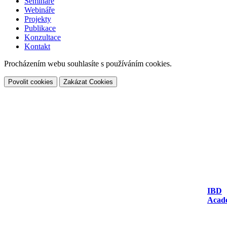
Semináře
Webináře
Projekty
Publikace
Konzultace
Kontakt
Procházením webu souhlasíte s používáním cookies.
Povolit cookies
Zakázat Cookies
IBD
Acad