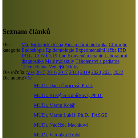
Seznam článků
Dle
Vše
Biologická léčba
Biosimilární biologika
Chirurgie
kategorie:
Endoskopie
Epidemiologie
Experimentální léčba
IBD
IBD a COVID-19
Jiné
Konvenční terapie
Laboratorní
diagnostika
Malé molekuly
Těhotenství a pediatrie
Telemedicína
Vedlejší účinky
Dle ročníku:
Vše
2015
2016
2017
2018
2019
2020
2021
2022
Dle autora:
Vše
MUDr. Dana Ďuricová, Ph.D.
MUDr. Kristýna Kubíčková, Ph.D.
MUDr. Martin Kolář
MUDr. Martin Lukáš, Ph.D., FASGE
MUDr. Naděžda Machková
MUDr. Veronika Hrubá