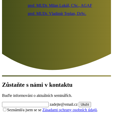
prof. MUDr. Milan Lukáš, CSc., AGAF
prof. MUDr. Vladimír Teplan, DrSc.
Zůstaňte s námi v kontaktu
Buďte informováni o aktuálních seminářích.
zadejte@email.cz
Uložit
Seznámil/a jsem se se
Zásadami ochrany osobních údajů
.