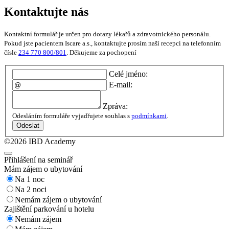
Kontaktujte nás
Kontaktní formulář je určen pro dotazy lékařů a zdravotnického personálu.
Pokud jste pacientem Iscare a.s., kontaktujte prosím naší recepci na telefonním
čísle
234 770 800/801
. Děkujeme za pochopení
Celé jméno:
E-mail:
Zpráva:
Odesláním formuláře vyjadřujete souhlas s
podmínkami
.
Odeslat
©2026 IBD Academy
Přihlášení na seminář
Mám zájem o ubytování
Na 1 noc
Na 2 noci
Nemám zájem o ubytování
Zajištění parkování u hotelu
Nemám zájem